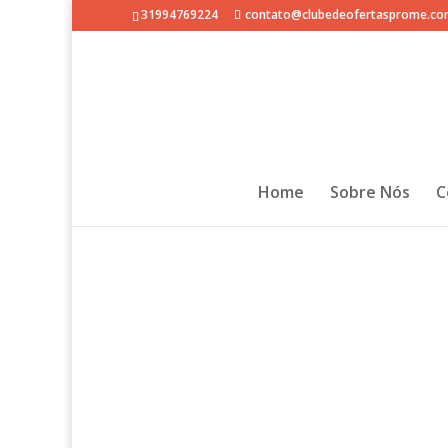
31994769224
contato@clubedeofertasprome.co
Home
Sobre Nós
C